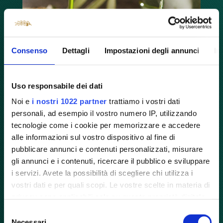
Consenso
Dettagli
Impostazioni degli annunci
In
Uso responsabile dei dati
Noi e
i nostri 1022 partner
trattiamo i vostri dati
personali, ad esempio il vostro numero IP, utilizzando
tecnologie come i cookie per memorizzare e accedere
alle informazioni sul vostro dispositivo al fine di
Discovering the Tuscan Fettunta
pubblicare annunci e contenuti personalizzati, misurare
A unique sensation, crunchy and rich in
gli annunci e i contenuti, ricercare il pubblico e sviluppare
i servizi. Avete la possibilità di scegliere chi utilizza i
flavour, which allows us to appreciate
vostri dati e per quali scopi. Le vostre scelte in materia di
the authentic Tuscan traditions: the
privacy sono applicabili solo su questa proprietà digitale
Fettunta. With this dedicated guide, you
in cui avete effettuato le vostre scelte. È possibile
Selezione
will be able to learn its origin, quality
modificare o revocare il proprio consenso in qualsiasi
Necessari