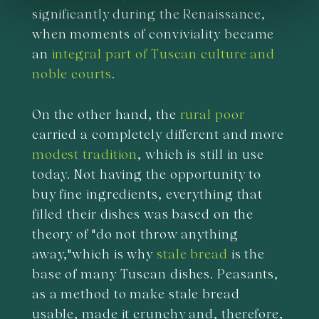
informazioni sul modo in cui utilizza il nostro sito con i
significantly during the Renaissance,
nostri partner che si occupano di analisi dei dati web,
when moments of conviviality became
pubblicità e social media, i quali potrebbero combinarle
an
integral part of Tuscan culture and
con altre informazioni che ha fornito loro o che hanno
noble courts
.
raccolto dal suo utilizzo dei loro servizi.
On the other hand, the
rural poor
carried a completely different and more
modest tradition
, which is still in use
today. Not having the opportunity to
buy fine ingredients, everything that
filled their dishes was based on the
theory of "do not throw anything
away,"which is why
stale bread
is the
base of many Tuscan dishes. Peasants,
as a method to make stale bread
usable, made it crunchy and, therefore,