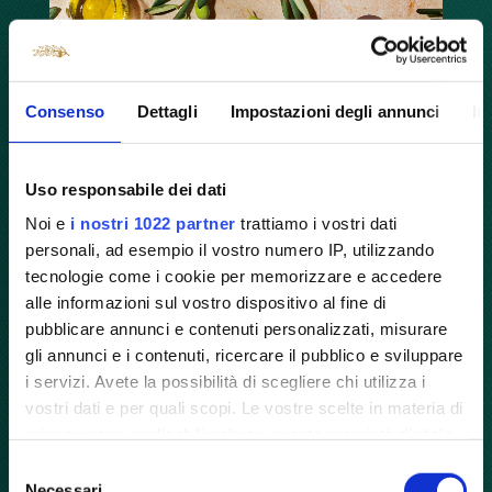
Consenso
Dettagli
Impostazioni degli annunci
In
Uso responsabile dei dati
Noi e
i nostri 1022 partner
trattiamo i vostri dati
personali, ad esempio il vostro numero IP, utilizzando
tecnologie come i cookie per memorizzare e accedere
alle informazioni sul vostro dispositivo al fine di
L'Incontro tra Tradizione e
pubblicare annunci e contenuti personalizzati, misurare
gli annunci e i contenuti, ricercare il pubblico e sviluppare
Innovazione: La Collaborazione tra
i servizi. Avete la possibilità di scegliere chi utilizza i
Venchi e Laudemio Frescobaldi
vostri dati e per quali scopi. Le vostre scelte in materia di
privacy sono applicabili solo su questa proprietà digitale
Quando due eccellenze italiane si
in cui avete effettuato le vostre scelte. È possibile
Selezione
incontrano, nascono creazioni
modificare o revocare il proprio consenso in qualsiasi
Necessari