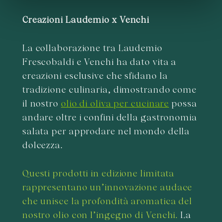
informazioni sul modo in cui utilizza il nostro sito con i
nostri partner che si occupano di analisi dei dati web,
Creazioni Laudemio x Venchi
pubblicità e social media, i quali potrebbero combinarle
con altre informazioni che ha fornito loro o che hanno
La collaborazione tra Laudemio
raccolto dal suo utilizzo dei loro servizi.
Frescobaldi e Venchi ha dato vita a
creazioni esclusive che sfidano la
tradizione culinaria, dimostrando come
il nostro
olio di oliva per cucinare
possa
andare oltre i confini della gastronomia
salata per approdare nel mondo della
dolcezza.
Questi prodotti in edizione limitata
rappresentano un’innovazione audace
che unisce la profondità aromatica del
nostro olio con l’ingegno di Venchi.
La