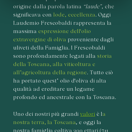
informazioni sul modo in cui utilizza il nostro sito con i
origine dalla parola latina
“laude”
, che
nostri partner che si occupano di analisi dei dati web,
significava con
lode, eccellenza
. Oggi
pubblicità e social media, i quali potrebbero combinarle
Laudemio Frescobaldi rappresenta la
con altre informazioni che ha fornito loro o che hanno
massima
espressione dell'olio
raccolto dal suo utilizzo dei loro servizi.
extravergine di oliva
proveniente dagli
uliveti della Famiglia. I Frescobaldi
sono profondamente legati alla
storia
della Toscana, alla viticoltura e
all’agricoltura della regione
. Tutto ciò
ha portato quest’ olio d'oliva di alta
qualità ad ereditare un legame
profondo ed ancestrale con la Toscana.
Uno dei nostri più grandi
valori
è l
a
nostra terra, la Toscana
, e oggi la
nostra famiglia coltiva 300 ettari (741