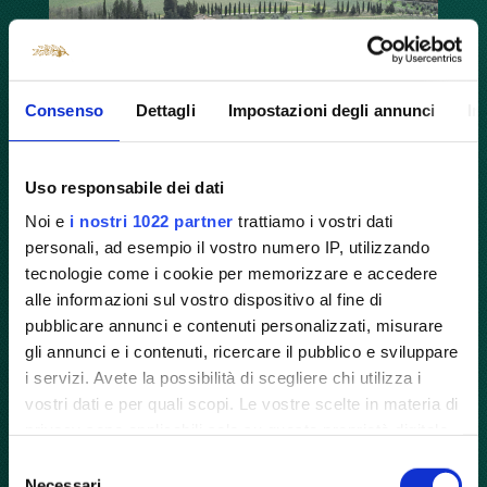
Consenso
Dettagli
Impostazioni degli annunci
In
Uso responsabile dei dati
Noi e
i nostri 1022 partner
trattiamo i vostri dati
personali, ad esempio il vostro numero IP, utilizzando
tecnologie come i cookie per memorizzare e accedere
alle informazioni sul vostro dispositivo al fine di
Degustazione olio di Oliva e visita al
pubblicare annunci e contenuti personalizzati, misurare
frantoio in Toscana
gli annunci e i contenuti, ricercare il pubblico e sviluppare
i servizi. Avete la possibilità di scegliere chi utilizza i
Gli ulivi, insieme alle viti, hanno sempre
vostri dati e per quali scopi. Le vostre scelte in materia di
caratterizzato i paesaggi più tipici della
privacy sono applicabili solo su questa proprietà digitale
Toscana. La sua storia antica affonda le
in cui avete effettuato le vostre scelte. È possibile
Selezione
radici nel Medioevo e prosegue nel
modificare o revocare il proprio consenso in qualsiasi
Necessari