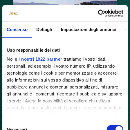
Consenso
Dettagli
Impostazioni degli annunci
In
Uso responsabile dei dati
Noi e
i nostri 1022 partner
trattiamo i vostri dati
personali, ad esempio il vostro numero IP, utilizzando
La gramolatura delle olive: il cuore
tecnologie come i cookie per memorizzare e accedere
della produzione dell'olio di oliva
alle informazioni sul vostro dispositivo al fine di
pubblicare annunci e contenuti personalizzati, misurare
La produzione dell'olio di oliva è un
gli annunci e i contenuti, ricercare il pubblico e sviluppare
processo complesso ed intricato, che
i servizi. Avete la possibilità di scegliere chi utilizza i
prevede una serie precisa di passaggi
vostri dati e per quali scopi. Le vostre scelte in materia di
essenziali per ottenere un prodotto di
privacy sono applicabili solo su questa proprietà digitale
alta qualità. Tra questi,
la gramolatura
in cui avete effettuato le vostre scelte. È possibile
Selezione
delle olive è considerata il cuore
modificare o revocare il proprio consenso in qualsiasi
Necessari