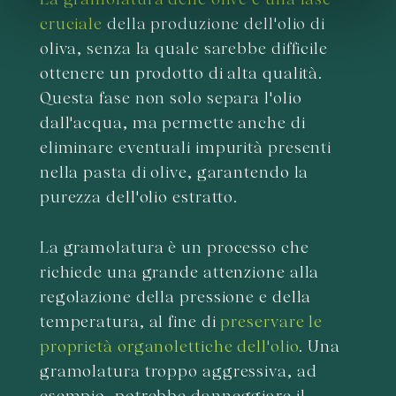
informazioni sul modo in cui utilizza il nostro sito con i
cruciale
della produzione dell'olio di
nostri partner che si occupano di analisi dei dati web,
oliva, senza la quale sarebbe difficile
pubblicità e social media, i quali potrebbero combinarle
ottenere un prodotto di alta qualità.
con altre informazioni che ha fornito loro o che hanno
raccolto dal suo utilizzo dei loro servizi.
Questa fase non solo separa l'olio
dall'acqua, ma permette anche di
eliminare eventuali impurità presenti
nella pasta di olive, garantendo la
purezza dell'olio estratto.
La gramolatura è un processo che
richiede una grande attenzione alla
regolazione della pressione e della
temperatura, al fine di
preservare le
proprietà organolettiche dell'olio
. Una
gramolatura troppo aggressiva, ad
esempio, potrebbe danneggiare il