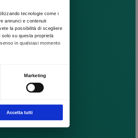
utilizzando tecnologie come i
re annunci e contenuti
vete la possibilità di scegliere
li solo su questa proprietà
consenso in qualsiasi momento
he metro,
Marketing
cifiche (impronte digitali).
ezione dettagli
. Puoi
l media e per analizzare il
Accetta tutti
nostri partner che si occupano
azioni che ha fornito loro o