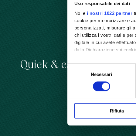
Uso responsabile dei dati
Noi e
i nostri 1022 partner
t
cookie per memorizzare e acce
personalizzati, misurare gli an
chi utilizza i vostri dati e pe
digitale in cui avete effettua
dalla Dichiarazione sui cookie
Quick & easy recipes with
Con il tuo consenso, vorrem
Selezione
raccogliere informazioni
Necessari
del
Identificare il tuo dispos
consenso
Approfondisci come vengono el
modificare o ritirare il tuo 
Utilizziamo i cookie per perso
Rifiuta
nostro traffico. Condividiamo 
di analisi dei dati web, pubbl
che hanno raccolto dal suo uti