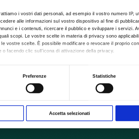
rattiamo i vostri dati personali, ad esempio il vostro numero IP, 
dere alle informazioni sul vostro dispositivo al fine di pubblica
nunci e i contenuti, ricercare il pubblico e sviluppare i servizi. A
r quali scopi. Le vostre scelte in materia di privacy sono applicabi
to le vostre scelte. È possibile modificare o revocare il proprio 
 o facendo clic sull'icona di attivazione della privacy.
 extra virgin olive oil
mo anche:
 sulla tua posizione geografica, con un'approssimazione di qualc
Preferenze
Statistiche
itivo, scansionandolo attivamente alla ricerca di caratteristiche spe
aborati i tuoi dati personali e imposta le tue preferenze nella
s
consenso in qualsiasi momento dalla Dichiarazione sui cookie.
nalizzare contenuti ed annunci, per fornire funzionalità dei socia
Accetta selezionati
inoltre informazioni sul modo in cui utilizza il nostro sito con i 
icità e social media, i quali potrebbero combinarle con altre inform
lizzo dei loro servizi.