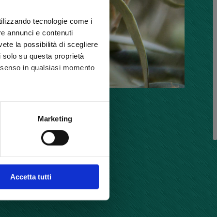
utilizzando tecnologie come i
re annunci e contenuti
vete la possibilità di scegliere
li solo su questa proprietà
consenso in qualsiasi momento
he metro,
Marketing
cifiche (impronte digitali).
ezione dettagli
. Puoi
l media e per analizzare il
Accetta tutti
nostri partner che si occupano
azioni che ha fornito loro o