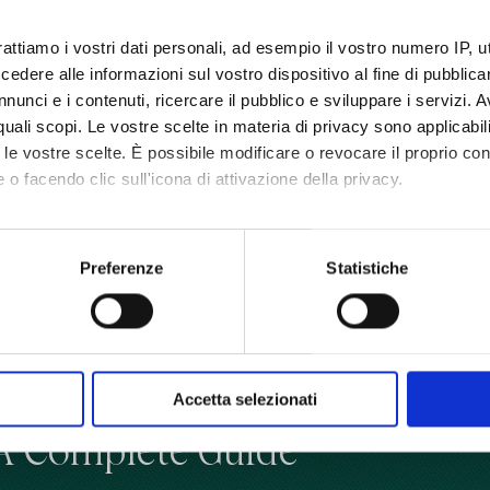
rattiamo i vostri dati personali, ad esempio il vostro numero IP, 
dere alle informazioni sul vostro dispositivo al fine di pubblica
nunci e i contenuti, ricercare il pubblico e sviluppare i servizi. A
r quali scopi. Le vostre scelte in materia di privacy sono applicabi
to le vostre scelte. È possibile modificare o revocare il proprio 
 o facendo clic sull'icona di attivazione della privacy.
mo anche:
 sulla tua posizione geografica, con un'approssimazione di qualc
Preferenze
Statistiche
itivo, scansionandolo attivamente alla ricerca di caratteristiche spe
aborati i tuoi dati personali e imposta le tue preferenze nella
s
consenso in qualsiasi momento dalla Dichiarazione sui cookie.
nalizzare contenuti ed annunci, per fornire funzionalità dei socia
Accetta selezionati
inoltre informazioni sul modo in cui utilizza il nostro sito con i 
: A Complete Guide
icità e social media, i quali potrebbero combinarle con altre inform
lizzo dei loro servizi.