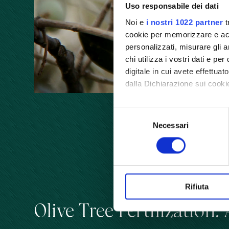
Uso responsabile dei dati
Noi e
i nostri 1022 partner
t
cookie per memorizzare e acce
personalizzati, misurare gli an
chi utilizza i vostri dati e pe
digitale in cui avete effettua
dalla Dichiarazione sui cookie
Con il tuo consenso, vorrem
Selezione
raccogliere informazioni
Necessari
del
Identificare il tuo dispos
consenso
Approfondisci come vengono el
modificare o ritirare il tuo 
Utilizziamo i cookie per perso
Rifiuta
nostro traffico. Condividiamo 
Olive Tree Fertilization
di analisi dei dati web, pubbl
che hanno raccolto dal suo uti