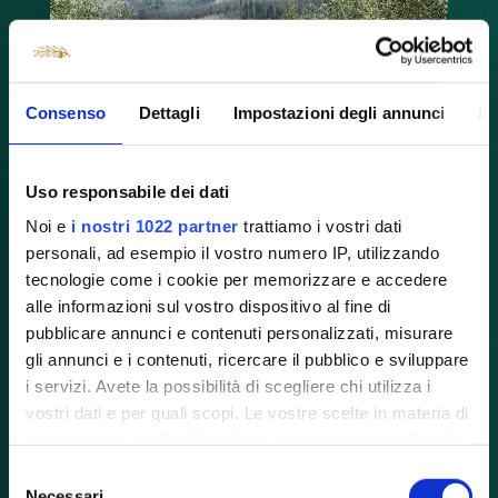
Consenso
Dettagli
Impostazioni degli annunci
In
Uso responsabile dei dati
Noi e
i nostri 1022 partner
trattiamo i vostri dati
personali, ad esempio il vostro numero IP, utilizzando
Cos'è l'olio di sansa e quali sono i
tecnologie come i cookie per memorizzare e accedere
suoi utilizzi
alle informazioni sul vostro dispositivo al fine di
pubblicare annunci e contenuti personalizzati, misurare
Partendo dai residui della spremitura
gli annunci e i contenuti, ricercare il pubblico e sviluppare
delle olive, processo per produrre gli oli
i servizi. Avete la possibilità di scegliere chi utilizza i
vergine ed extravergine, si deriva l’olio
vostri dati e per quali scopi. Le vostre scelte in materia di
di sansa di oliva.
La sansa è in origine
privacy sono applicabili solo su questa proprietà digitale
uno dei prodotti di scarto dell'industria
in cui avete effettuato le vostre scelte. È possibile
Selezione
olivicola
che, grazie ai recenti progressi
modificare o revocare il proprio consenso in qualsiasi
Necessari