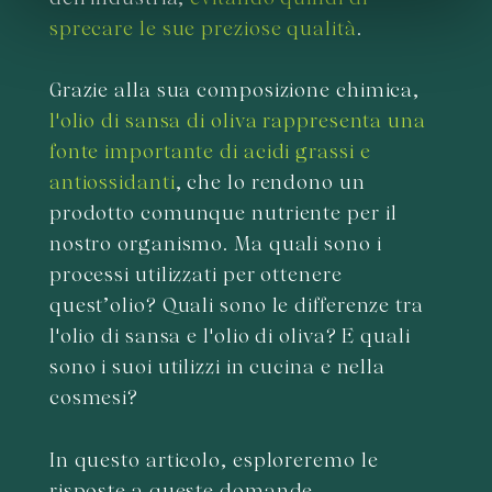
informazioni sul modo in cui utilizza il nostro sito con i
sprecare le sue preziose qualità
.
nostri partner che si occupano di analisi dei dati web,
pubblicità e social media, i quali potrebbero combinarle
Grazie alla sua composizione chimica,
con altre informazioni che ha fornito loro o che hanno
raccolto dal suo utilizzo dei loro servizi.
l'olio di sansa di oliva rappresenta una
fonte importante di acidi grassi e
antiossidanti
, che lo rendono un
prodotto comunque nutriente per il
nostro organismo. Ma quali sono i
processi utilizzati per ottenere
quest’olio? Quali sono le differenze tra
l'olio di sansa e l'olio di oliva? E quali
sono i suoi utilizzi in cucina e nella
cosmesi?
In questo articolo, esploreremo le
risposte a queste domande,